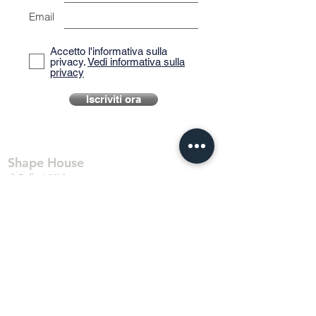
Email
Accetto l'informativa sulla
privacy.
Vedi informativa sulla
privacy
Iscriviti ora
Shape House
di Balloni Mirko
Via Martin Luther King n.9
Livorno 57128 Italia
P.IVA:
01865080491
C.F.: BLLMRK80A30E625Z
surfshapehouse@gmail.com
0039 320 1821423
+39 0586 515101
SURFCOVE a.s.d.
SHAPING BAY