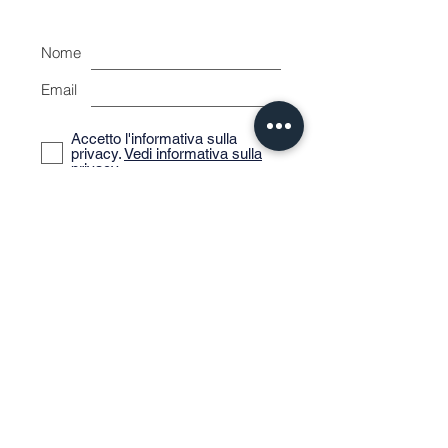
Nome
Email
Accetto l'informativa sulla
privacy.
Vedi informativa sulla
privacy
Iscriviti ora
Shape House
di Balloni Mirko
Via Martin Luther King n.9
Livorno 57128 Italia
P.IVA:
01865080491
C.F.: BLLMRK80A30E625Z
surfshapehouse@gmail.com
0039 320 1821423
+39 0586 515101