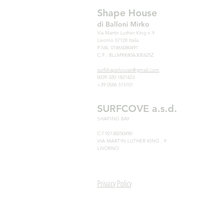
Shape House
di Balloni Mirko
Via Martin Luther King n.9
Livorno 57128 Italia
P.IVA: 01865080491
C.F.: BLLMRK80A30E625Z
surfshapehouse@gmail.com
0039 320 1821423
+39 0586 515101
SURFCOVE a.s.d.
SHAPING BAY
C.f 92138250490
VIA MARTIN LUTHER KING , 9
LIVORNO
Privacy Policy