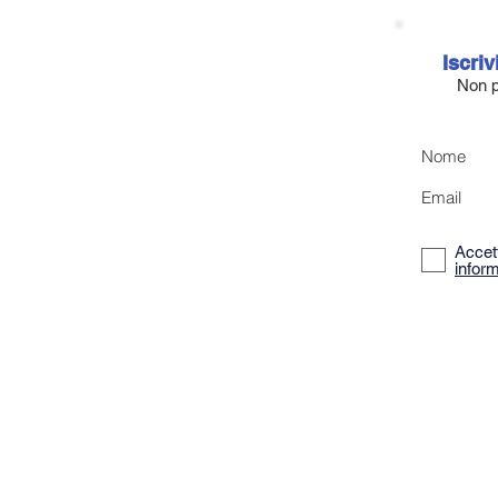
Iscriv
Non p
Nome
Email
Accett
inform