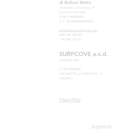
di Balloni Mirko
Via Martin Luther King n.9
Livorno 57128 Italia
P.IVA: 01865080491
C.F.: BLLMRK80A30E625Z
surfshapehouse@gmail.com
0039 320 1821423
+39 0586 515101
SURFCOVE a.s.d.
SHAPING BAY
C.f 92138250490
VIA MARTIN LUTHER KING , 9
LIVORNO
Privacy Policy
Shapehouse