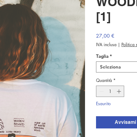
WOOD
[1]
Prezzo
27,00 €
IVA inclusa
|
Politica
Taglia
*
Seleziona
Quantità
*
Esaurito
Avvisami 