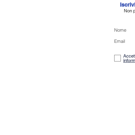
Iscriv
Non p
Nome
Email
Accett
inform