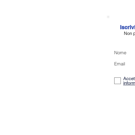
Iscriv
Non p
Nome
Email
Accett
inform