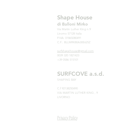
Shape House
di Balloni Mirko
Via Martin Luther King n.9
Livorno 57128 Italia
P.IVA: 01865080491
C.F.: BLLMRK80A30E625Z
surfshapehouse@gmail.com
0039 320 1821423
+39 0586 515101
SURFCOVE a.s.d.
SHAPING BAY
C.f 92138250490
VIA MARTIN LUTHER KING , 9
LIVORNO
Privacy Policy