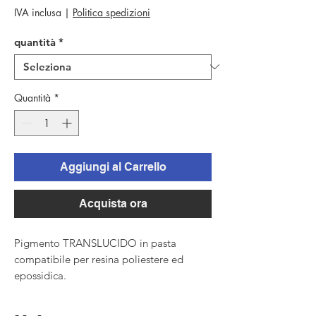
scontato
IVA inclusa
|
Politica spedizioni
quantità
*
Quantità
*
Aggiungi al Carrello
Acquista ora
Pigmento TRANSLUCIDO in pasta
compatibile per resina poliestere ed
epossidica.
Aggiungere all' 1% circa nel peso della
resina; variare in base alla trasparenza che