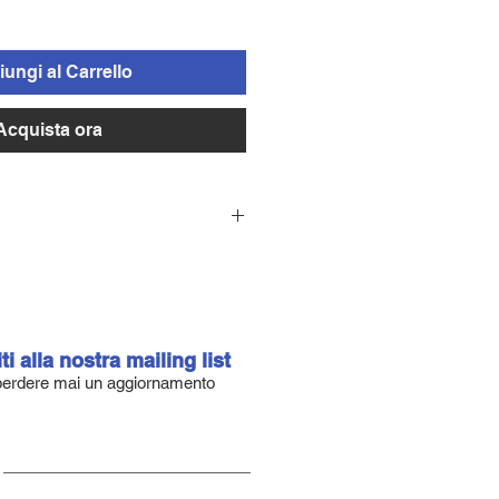
ungi al Carrello
Acquista ora
igliata
1% al 5 % in peso
rispetto alla
esina. Mescolare accuratamente fino
 uniforme.
iti alla nostra mailing list
i
erdere mai un aggiornamento
per realizzazione di piccoli lavori
essionali in numero limitato
per produzioni artigianali per
ri su numero importante di