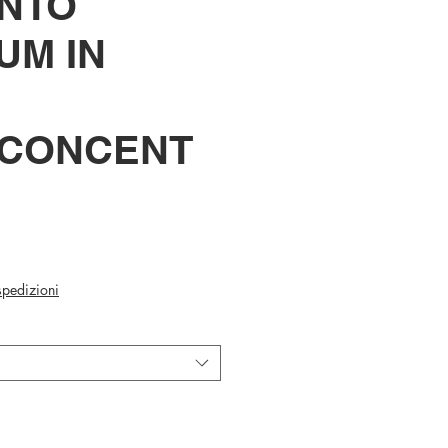
NTO
UM IN
ACONCENT
Prezzo
scontato
 spedizioni