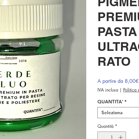
PIGME
PREMI
PASTA
ULTR
RATO
A partire da
8,00€
IVA inclusa
|
Politica
QUANTITA'
*
Seleziona
Quantità
*