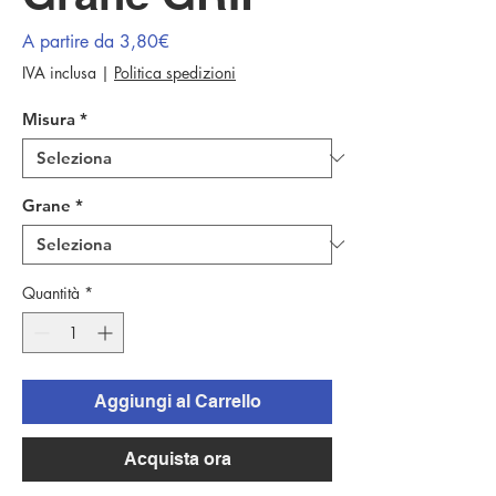
Prezzo
A partire da
3,80€
scontato
IVA inclusa
|
Politica spedizioni
Misura
*
Grane
*
Quantità
*
Aggiungi al Carrello
Acquista ora