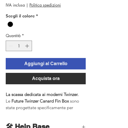
IVA inclusa
|
Politica spedizioni
Scegli il colore
*
Quantità
*
Aggiungi al Carrello
Acquista ora
La scassa dedicata ai moderni Twinzer.
Le
Future Twinzer Canard Fin Box
sono
state progettate specificamente per
ospitare le pinne canard anteriori dei
setup Twinzer.
🛠 Help Base
Basate sulla tecnologia
ILT (Interwoven