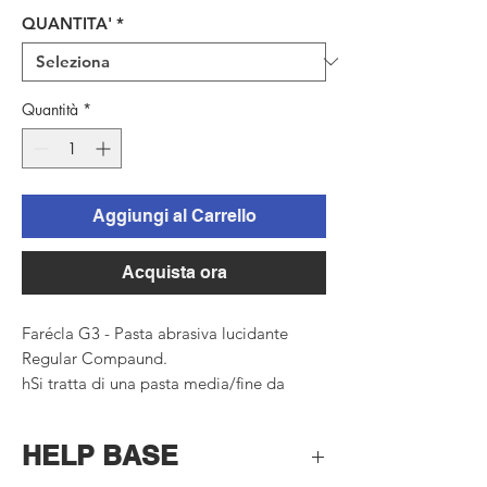
QUANTITA'
*
Quantità
*
Aggiungi al Carrello
Acquista ora
Farécla G3 - Pasta abrasiva lucidante
Regular Compaund.
hSi tratta di una pasta media/fine da
utilizzare dopo aver carteggiato con
carta abrasiva a grana 1200/1500.
HELP BASE
Utilizzare prima Farecla G6
eventualmente per rimuovere sgraffi più