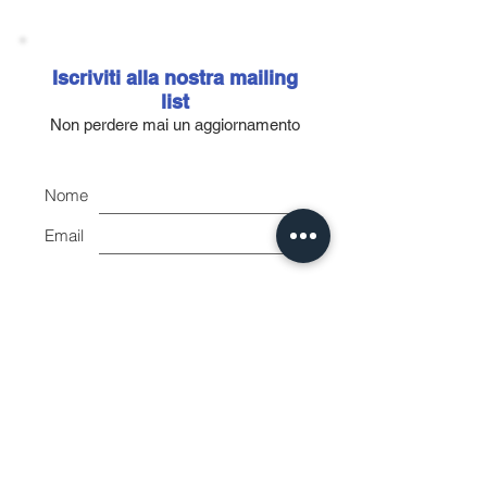
distribuiti con un sistema di nuova
generazione. Ha un supporto in carta,
cosparsione semi-aperta e nuovi stearati a
Iscriviti alla nostra mailing
base di calcio (nelle grane P80-P180) e a
list
base di zinco (nelle grane P220-P800) che
Non perdere mai un aggiornamento
migliorano la resistenza all’intasamento,
prolungando l'efficacia dell'abrasivo e
Nome
aumentando la qualità delle finiture.
Oltre allo stock senza fori in grana 60, 80,
Email
100,120,180, 240,320,400, possibilita' di
ordinare altri formati e grane fino a 800.
Accetto l'informativa sulla
privacy.
Vedi informativa sulla
privacy
Iscriviti ora
Shape House
di Balloni Mirko