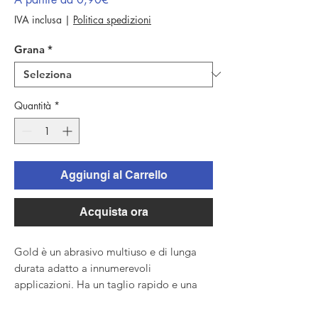
scontato
IVA inclusa
|
Politica spedizioni
Grana
*
Quantità
*
Aggiungi al Carrello
Acquista ora
Gold è un abrasivo multiuso e di lunga
durata adatto a innumerevoli
applicazioni. Ha un taglio rapido e una
finitura decisamente omogenea grazie ai
granuli in speciale ossido di alluminio