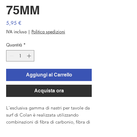
75MM
Prezzo
5,95 €
IVA inclusa
|
Politica spedizioni
Quantità
*
Aggiungi al Carrello
Acquista ora
L'esclusiva gamma di nastri per tavole da
surf di Colan è realizzata utilizzando
combinazioni di fibra di carbonio, fibra di
vetro, fibra aramidica, filati Innegra e
poliestere. Sono disponibili in una varietà